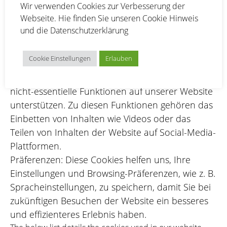
Wir verwenden Cookies zur Verbesserung der
Anzahl der einzelnen Besucher, welche Seiten
Webseite. Hie finden Sie unseren
Cookie Hinweis
der Website besucht wurden, die Quelle des
und die
Datenschutzerklärung
Besuchs usw. Diese Daten helfen uns zu
verstehen und zu analysieren, wie gut die Website
Cookie Einstellungen
Erlauben
funktioniert und wo sie verbessert werden muss.
Funktionalle: Dies sind Cookies, die bestimmte
nicht-essentielle Funktionen auf unserer Website
unterstützen. Zu diesen Funktionen gehören das
Einbetten von Inhalten wie Videos oder das
Teilen von Inhalten der Website auf Social-Media-
Plattformen.
Präferenzen: Diese Cookies helfen uns, Ihre
Einstellungen und Browsing-Präferenzen, wie z. B.
Spracheinstellungen, zu speichern, damit Sie bei
zukünftigen Besuchen der Website ein besseres
und effizienteres Erlebnis haben.