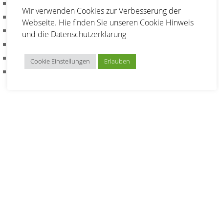
Pfeile Soft Tip oder Steel Tip
Wir verwenden Cookies zur Verbesserung der
Flights
Webseite. Hie finden Sie unseren
Cookie Hinweis
Scheiben
und die
Datenschutzerklärung
Schäfte
Spitzen
Cookie Einstellungen
Erlauben
Pfeiltaschen